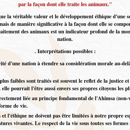
par la façon dont elle traite les animaux."
 que la véritable valeur et le développement éthique d'une 
s de manière significative à la façon dont elle se comport
raitement des animaux est un indicateur profond de la mora
nation.
. Interprétations possibles :
ité d'une nation à étendre sa considération morale au-de
lus faibles sont traités est souvent le reflet de la justice e
elle pourrait l'être aussi envers ses propres citoyens les pl
irectement liée au principe fondamental de l'Ahimsa (non-v
forme de vie.
n et l'éthique ne doivent pas être limitées à notre propre 
atures vivantes. Le respect de la vie sous toutes ses forme