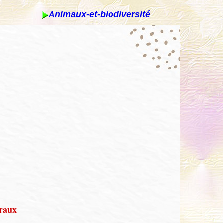
nimaux-et-biodiversité
A
oraux