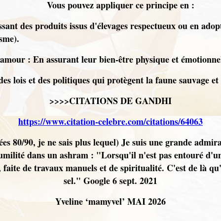
Vous pouvez appliquer ce principe en :
issant des produits issus d'élevages respectueux ou en ado
isme).
amour : En assurant leur bien-être physique et émotionne
s lois et des politiques qui protègent la faune sauvage et 
>>>>CITATIONS DE GANDHI
https://www.citation-celebre.com/citations/64063
nnées 80/90, je ne sais plus lequel) Je suis une grande adm
'humilité dans un ashram : "Lorsqu'il n'est pas entouré d'u
faite de travaux manuels et de spiritualité. C'est de là q
sel." Google 6 sept. 2021
Yveline ‘mamyvel’ MAI 2026