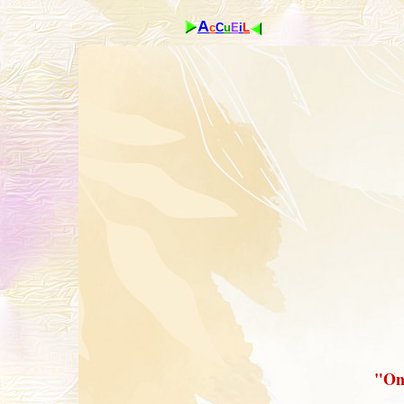
A
c
C
u
E
i
L
"On 