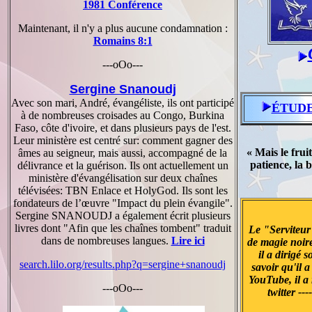
1981 Conférence
Maintenant, il n'y a plus aucune condamnation :
Romains 8:1
---oOo---
Sergine Snanoudj
Avec son mari, André, évangéliste, ils ont participé
ÉTUDE
à de nombreuses croisades au Congo, Burkina
Faso, côte d'ivoire, et dans plusieurs pays de l'est.
Leur ministère est centré sur: comment gagner des
« Mais le fruit
âmes au seigneur, mais aussi, accompagné de la
patience, la b
délivrance et la guérison. Ils ont actuellement un
ministère d'évangélisation sur deux chaînes
télévisées: TBN Enlace et HolyGod. Ils sont les
fondateurs de l’œuvre "Impact du plein évangile".
Sergine SNANOUDJ a également écrit plusieurs
livres dont "Afin que les chaînes tombent" traduit
Le "Serviteur
dans de nombreuses langues.
Lire ici
de magie noire,
il a dirigé 
search.lilo.org/results.php?q=sergine+snanoudj
savoir qu'il 
YouTube, il a 
---oOo---
twitter ---