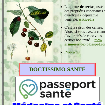
La
queue de cerise
possèd
des propriétés importantes :
diurétique • dépurative
générale.
wikipedia
C'est la saison des cerises.
Alors, si vous avez la chan
d'avoir près de chez vous u
cerisier non traité....
mes-
grimoires-bio.blogspot.c
Propriétés
DOCTISSIMO SANTÉ