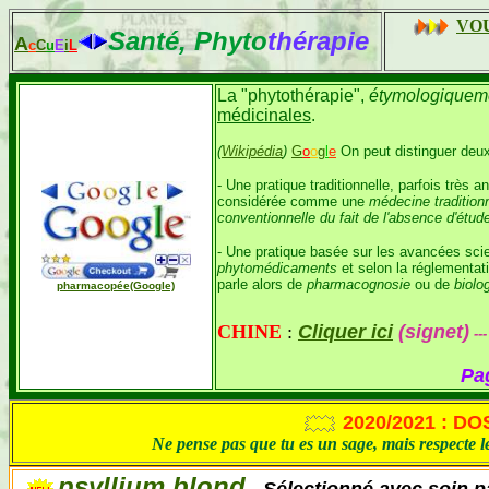
VOU
Santé, Phyto
thérapie
A
c
C
u
E
i
L
La "phytothérapie",
étymologiquemen
médicinales
.
(
Wikipédia
)
G
o
o
g
l
e
On peut distinguer deux
- Une pratique traditionnelle, parfois très
considérée comme une
médecine traditionn
conventionnelle du fait de l'absence d'étude
- Une pratique basée sur les avancées scie
phytomédicaments
et selon la réglementa
parle alors de
pharmacognosie
ou de
biolo
pharmacopée(Google)
CHINE
:
Cliquer ici
(signet)
--
Pag
2020/2021 : D
Ne pense pas que tu es un sage, mais respecte le
psyllium blond