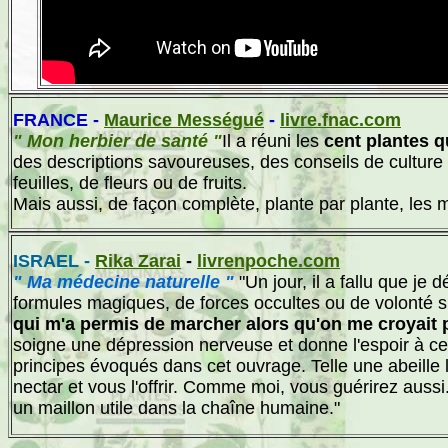
FRANCE -
Maurice Mességué
-
livre.fnac.com
" Mon herbier de santé "
Il a réuni les
cent plantes qu
des descriptions savoureuses, des conseils de culture et
feuilles, de fleurs ou de fruits.
Mais aussi, de façon complète, plante par plante, les m
ISRAEL -
Rika Zarai
-
livrenpoche.com
" Ma médecine naturelle "
"Un jour, il a fallu que je d
formules magiques, de forces occultes ou de volonté su
qui m'a permis de marcher alors qu'on me croyait 
soigne une dépression nerveuse et donne l'espoir à ceu
principes évoqués dans cet ouvrage. Telle une abeille la
nectar et vous l'offrir. Comme moi, vous guérirez aussi
un maillon utile dans la chaîne humaine."