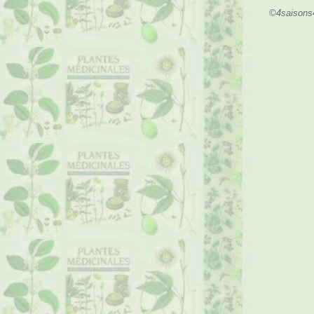
©4saisons4