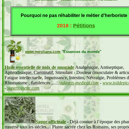
Pourquoi ne pas réhabiliter le métier d'herboriste
2018 :
Pétitions
www.neroliane.com
"Essences du monde"
Huile essentielle de noix de muscade
Analgésique, Antiseptique,
Aphrodisiaque, Carminatif, Stimulant - Douleur (musculaire & articul
Fatigue intellectuelle, Impuissance, Intestins, Névralgie, Problèmes di
Rhumatisme , flatulences .......
vulgaris-medical.com
-
www.toildepic
-
supertoinette.com
Sauge officinale
- Déjà connue à l’époque des phar
traversé tous les siècles… Plante sacrée chez les Romains, ses propr