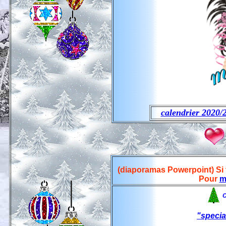
calendrier 2020/2
(diaporamas Powerpoint) Si v
Pour
m
"specia