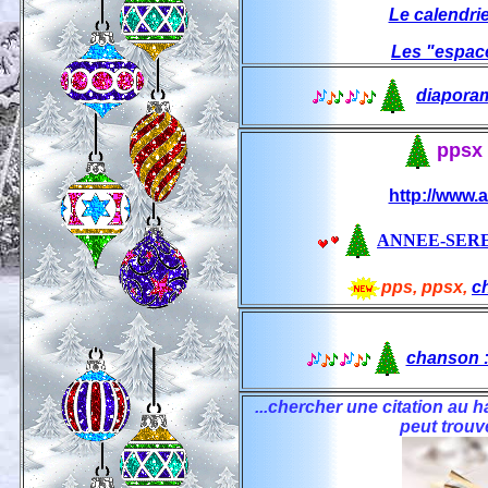
Le calendrie
Les "espace
diapora
ppsx
http://www.a
ANNEE-SERE
pps, ppsx,
c
chanson :
...chercher une citation au 
peut trouve