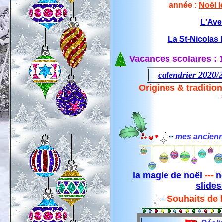
année :
Noël 
L'Ave
La St-Nicolas
Vacances scolaires : 
calendrier 2020/2
Origines & tradition
mes ancienn
la magie de noël
---
n
slide
Souhaits de 