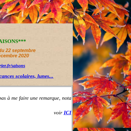
du 22 septembre
écembre 2020
rier.fr/saisons
cances scolaires, lunes...
pas à me faire une remarque, nota
voir
ICI