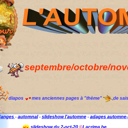
septembre/octobre/no
diapos
mes anciennes pages à "thème"
de sais
danges
-
automnal
-
slideshow l'automne
-
adages automne-
slideshow du 2-oct-20
©
Lacrima.be