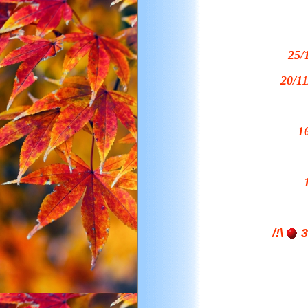
25/
20/11
1
/!\
3