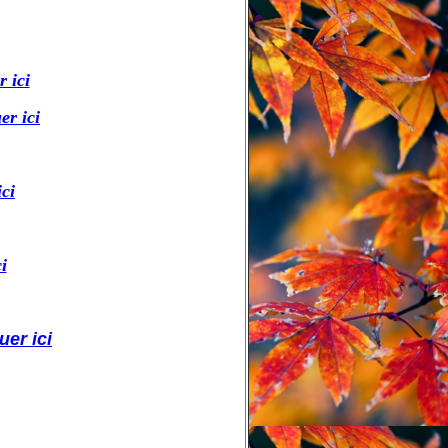
r ici
er ici
ici
i
uer ici