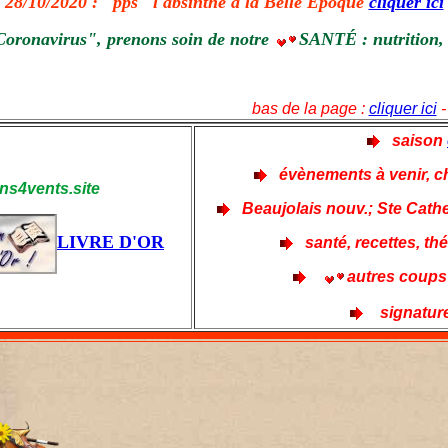
28/10/2020 : "pps"
l'absinthe à la Belle Époque
cliquer ici
"Coronavirus", prenons soin de notre
SANTÉ : nutrition, 
bas de la page :
cliquer ici
-
saison
évènements à venir,
s4vents.site
Beaujolais nouv.; Ste Cath
LIVRE D'OR
santé, recettes, th
autres coups
signatur