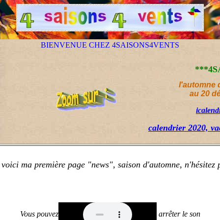
BIENVENUE CHEZ 4SAISONS4VENTS
l'automne 
au 20 d
icalend
calendrier 2020, va
, voici ma première page "news", saison d'automne, n'hésitez 
Vous pouvez
arrêter le son