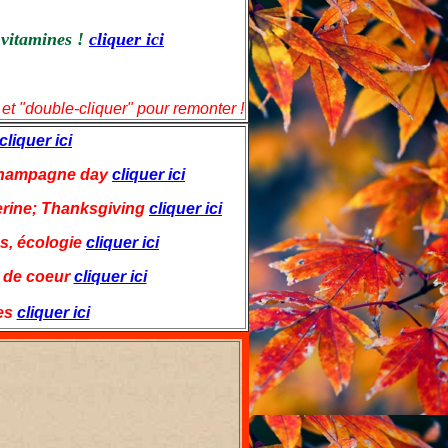
vitamines !
cliquer ici
 et "double-cliquer" pour remonter !
cliquer ici
 champagne day
cliquer ici
erine; Thanksgiving
cliquer ici
és, écologie
cliquer ici
 de coeur
cliquer ici
es
cliquer ici