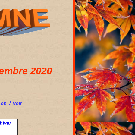
vembre 2020
on, à voir :
hiver